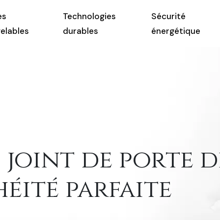
es
Technologies
Sécurité
elables
durables
énergétique
joint de porte de
éité parfaite