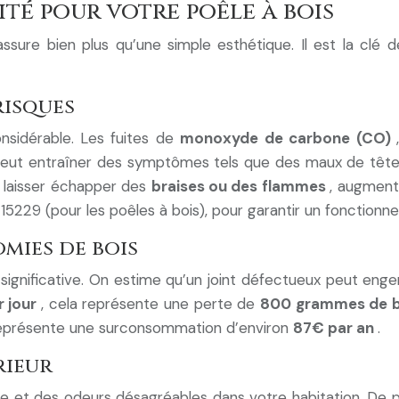
ité pour votre poêle à bois
 assure bien plus qu’une simple esthétique. Il est la cl
risques
sidérable. Les fuites de
monoxyde de carbone (CO)
peut entraîner des symptômes tels que des maux de tête, d
t laisser échapper des
braises ou des flammes
, augmenta
229 (pour les poêles à bois), pour garantir un fonctionne
mies de bois
ignificative. On estime qu’un joint défectueux peut engen
r jour
, cela représente une perte de
800 grammes de b
représente une surconsommation d’environ
87€ par an
.
rieur
et des odeurs désagréables dans votre habitation. De plus,