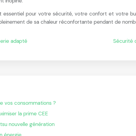
t inopiné.
t essentiel pour votre sécurité, votre confort et votre b
z pleinement de sa chaleur réconfortante pendant de nomb
berie adapté
Sécurité
ire vos consommations ?
aximiser la prime CEE
su nouvelle génération
n énergie