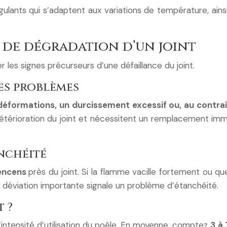
gulants qui s’adaptent aux variations de température, ains
t de dégradation d’un joint
r les signes précurseurs d’une défaillance du joint.
les problèmes
 déformations, un durcissement excessif ou, au contra
étérioration du joint et nécessitent un remplacement immé
anchéité
encens
près du joint. Si la flamme vacille fortement ou que
déviation importante signale un problème d’étanchéité.
 ?
 l’intensité d’utilisation du poêle. En moyenne, comptez
3 à