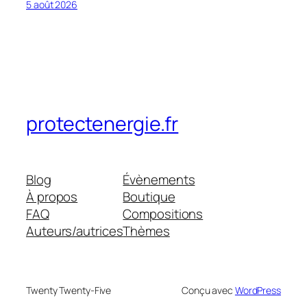
5 août 2026
protectenergie.fr
Blog
Évènements
À propos
Boutique
FAQ
Compositions
Auteurs/autrices
Thèmes
Twenty Twenty-Five
Conçu avec
WordPress